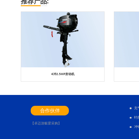
推荐产品:
4冲2.5HP发动机
充
合作伙伴
钓
【卓迈游艇爱采购】
冲