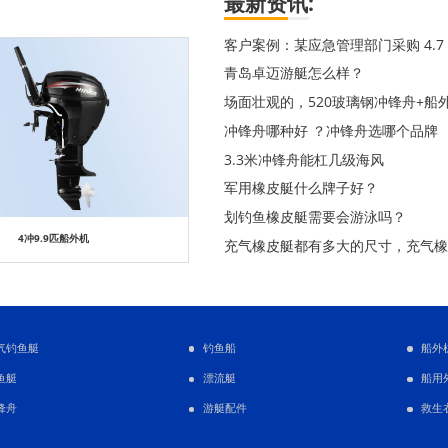
最新资讯:
客户案例：某应急管理部门采购 4.
青岛卓迈游艇怎么样？
场面壮观的，520玻璃钢冲锋舟+船
冲锋舟哪种好 ？冲锋舟选哪个品牌
3.3米冲锋舟能杠几级海风
军用橡皮艇什么牌子好？
划钓鱼橡皮艇需要会游泳吗？
4冲9.9匹船外机
充气橡皮艇都有多大的尺寸，充气橡
气钓鱼艇
钓鱼船
船外
鱼艇
漂流艇
船用
锋舟
游艇配件
救生